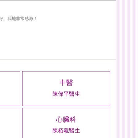
好。我地非常感激！
中醫
陳偉平醫生
心臟科
陳栢羲醫生