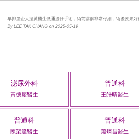
早排屋企人揾黃醫生做通波仔手術，術前講解非常仔細，術後效果好
By LEE TAK CHANG on 2025-05-19
泌尿外科
普通科
黃德慶醫生
王皓晴醫生
普通科
普通科
陳榮達醫生
蕭炳昌醫生