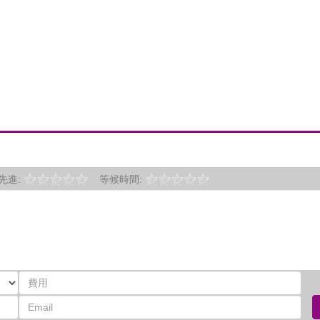
先進:
等候時間: