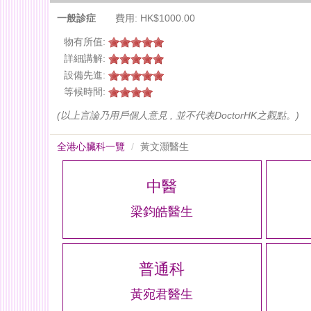
一般診症
費用: HK$1000.00
物有所值:
詳細講解:
設備先進:
等候時間:
(以上言論乃用戶個人意見 , 並不代表DoctorHK之觀點。)
全港心臟科一覽
黃文灝醫生
中醫
梁鈞皓醫生
普通科
黃宛君醫生