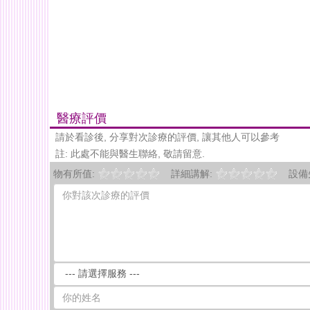
醫療評價
請於看診後, 分享對次診療的評價, 讓其他人可以參考
註: 此處不能與醫生聯絡, 敬請留意.
物有所值:
詳細講解:
設備