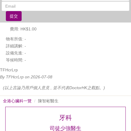
提交
費用: HK$1.00
物有所值:
-
詳細講解:
-
設備先進:
-
等候時間:
-
TFHcrLrp
By TFHcrLrp on 2026-07-08
(以上言論乃用戶個人意見 , 並不代表DoctorHK之觀點。)
全港心臟科一覽
陳智彬醫生
牙科
司徒少強醫生