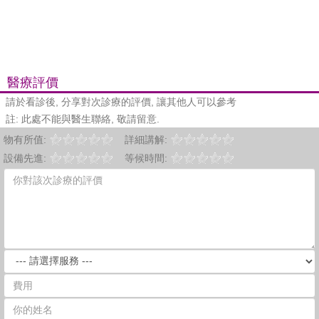
醫療評價
請於看診後, 分享對次診療的評價, 讓其他人可以參考
註: 此處不能與醫生聯絡, 敬請留意.
物有所值:
詳細講解:
設備先進:
等候時間: