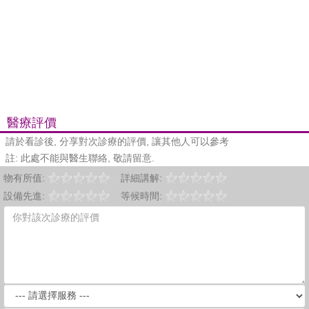
醫療評價
請於看診後, 分享對次診療的評價, 讓其他人可以參考
註: 此處不能與醫生聯絡, 敬請留意.
物有所值:
詳細講解:
設備先進:
等候時間: