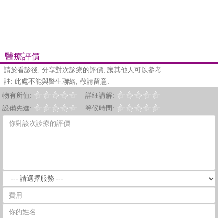
醫療評價
請於看診後, 分享對次診療的評價, 讓其他人可以參考
註: 此處不能與醫生聯絡, 敬請留意.
物有所值:
詳細講解:
設備先進:
等候時間: